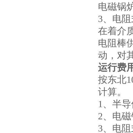
电磁锅
3、电
在着介
电阻棒
动，对
运行费
按东北1
计算。
1、半导
2、电磁
3、电阻