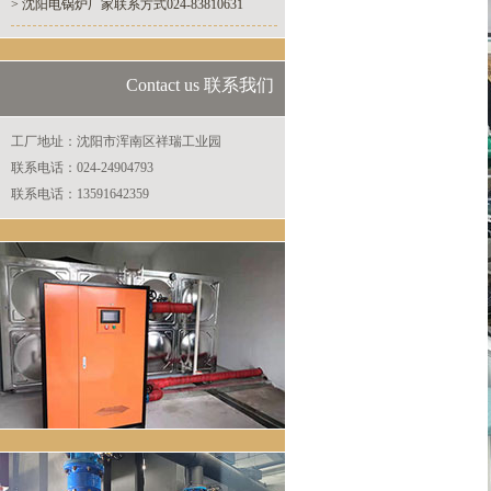
> 沈阳电锅炉厂家联系方式024-83810631
Contact us 联系我们
工厂地址：沈阳市浑南区祥瑞工业园
联系电话：024-24904793
联系电话：13591642359