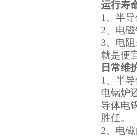
运行寿
1、半导
2、电磁
3、电
就是便
日常维
1、半
电锅炉
导体电
胜任。
2、电