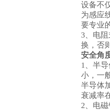
设备不
为感应
要专业
3、电
换，否
安全角
1、半
小，一
半导体
衰减率在
2、电