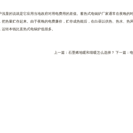
炉浅显的说就是它应用当地政府对用电费用的差值。蓄热式电锅炉厂家通常在夜晚的时
，把热量贮存起来。由于夜晚的电费廉价，贮存成热能后，在白昼以供热、热水、热
，运转本钱比直热式电锅炉低很多。
上一篇：
石墨烯地暖和墙暖怎么选择？
下一篇：