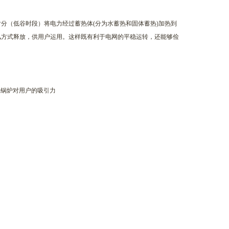
分（低谷时段）将电力经过蓄热体(分为水蓄热和固体蓄热)加热到
风方式释放，供用户运用。这样既有利于电网的平稳运转，还能够俭
电锅炉对用户的吸引力