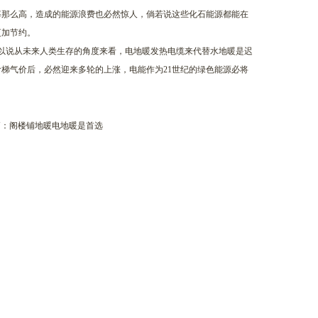
率那么高，造成的能源浪费也必然惊人，倘若说这些化石能源都能在
更加节约。
以说从未来人类生存的角度来看，电地暖发热电缆来代替水地暖是迟
梯气价后，必然迎来多轮的上涨，电能作为21世纪的绿色能源必将
：
阁楼铺地暖电地暖是首选