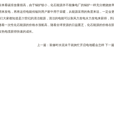
标来看碳排放量很高，由于锅炉较小，化石能源并不能像电厂的锅炉一样充分燃烧效
用来发电，再将这些电能传输到用户家中用于采暖，从能源采用的角度来说，一定会
大家都知道是21世纪的清洁能源，清洁的电能可以靠风力发电水力发电来获得，所
随着一次性化石能源的价格水涨船高，随着全球资源的日益匮乏，化石能源的价格在阶
发热电缆获得快速的成长。
上一篇：
装修时水泥未干就匆忙开启电地暖会怎样
下一篇